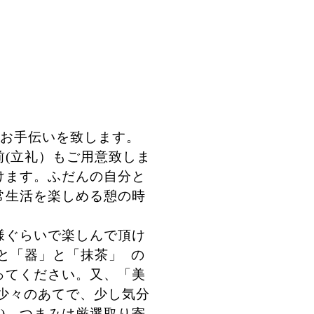
むお手伝いを致します。
(立礼）もご用意致しま
けます。ふだんの自分と
常生活を楽しめる憩の時
様ぐらいで楽しんで頂け
と
「器」と「抹茶
」
の
ってください。又、
「美
少々のあてで
、少し気分
醸
)
、
つまみは厳選取り寄