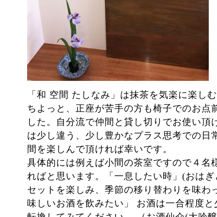
「和
空間 たしなみ」は抹茶を気楽に楽し
ちよっと、正座が苦手の方も椅子でのお点前
した。自分流で仲間と貸し切りでお使い頂
は少し
違う、少し
豊かな
プラス
思考
での日
間を楽しんで頂ければ幸いです。
具体的
には例えば小間の茶室ですので４名
ればと思います。「一息したい時
」
(
おはぎ
セットを楽しみ、季節
の移り替わり
を味わ
味しいお酒を飲みたい」 お酒は一合程度と
転換してみてください。
（お酒仙介
(
大吟